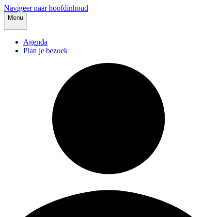
Navigeer naar hoofdinhoud
Menu
Agenda
Plan je bezoek