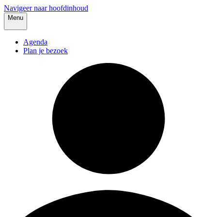
Navigeer naar hoofdinhoud
Menu
Agenda
Plan je bezoek