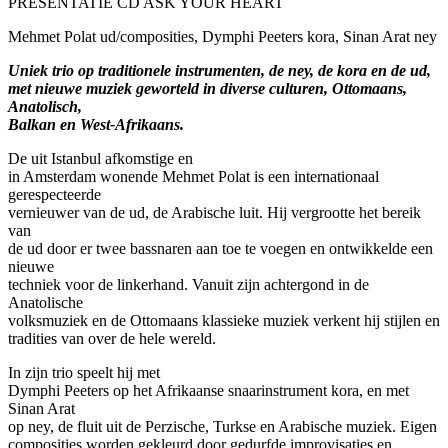
PRESENTATIE CD ASK YOUR HEART
Mehmet Polat ud/composities, Dymphi Peeters kora, Sinan Arat ney
Uniek trio op traditionele instrumenten, de ney, de kora en de ud,
met nieuwe muziek geworteld in diverse culturen, Ottomaans,
Anatolisch,
Balkan en West-Afrikaans.
De uit Istanbul afkomstige en
in Amsterdam wonende Mehmet Polat is een internationaal
gerespecteerde
vernieuwer van de ud, de Arabische luit. Hij vergrootte het bereik
van
de ud door er twee bassnaren aan toe te voegen en ontwikkelde een
nieuwe
techniek voor de linkerhand. Vanuit zijn achtergond in de
Anatolische
volksmuziek en de Ottomaans klassieke muziek verkent hij stijlen en
tradities van over de hele wereld.
In zijn trio speelt hij met
Dymphi Peeters op het Afrikaanse snaarinstrument kora, en met
Sinan Arat
op ney, de fluit uit de Perzische, Turkse en Arabische muziek. Eigen
composities worden gekleurd door gedurfde improvisaties en