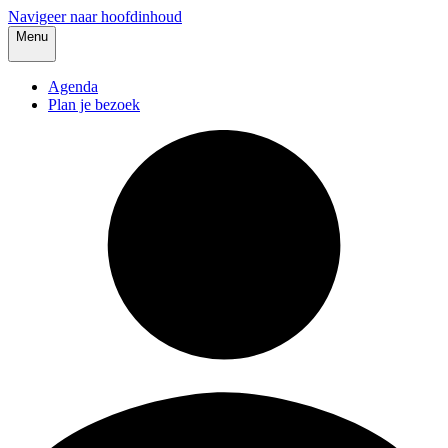
Navigeer naar hoofdinhoud
Menu
Agenda
Plan je bezoek