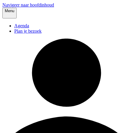
Navigeer naar hoofdinhoud
Menu
Agenda
Plan je bezoek