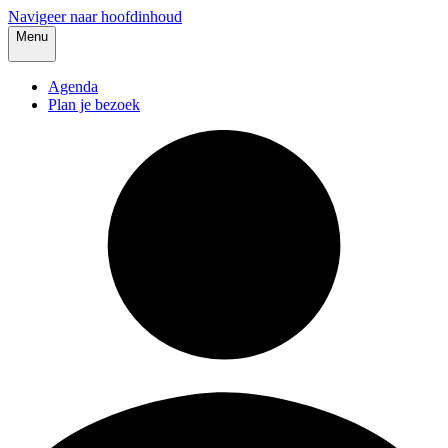
Navigeer naar hoofdinhoud
Menu
Agenda
Plan je bezoek