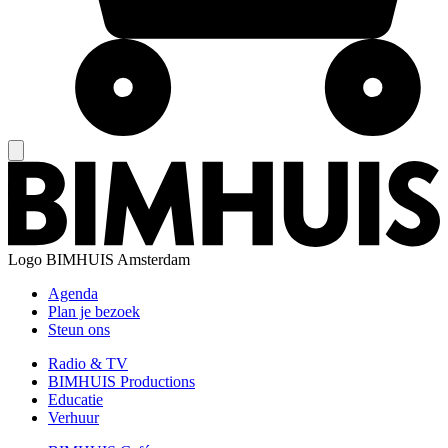
Logo
BIMHUIS Amsterdam
Agenda
Plan je bezoek
Steun ons
Radio & TV
BIMHUIS Productions
Educatie
Verhuur