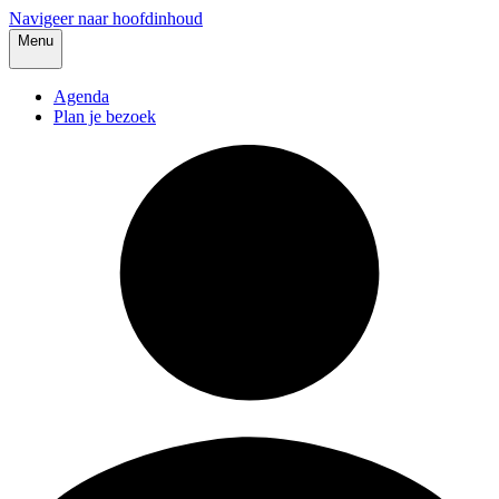
Navigeer naar hoofdinhoud
Menu
Agenda
Plan je bezoek