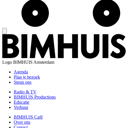
Logo
BIMHUIS Amsterdam
Agenda
Plan je bezoek
Steun ons
Radio & TV
BIMHUIS Productions
Educatie
Verhuur
BIMHUIS Café
Over ons
Contact