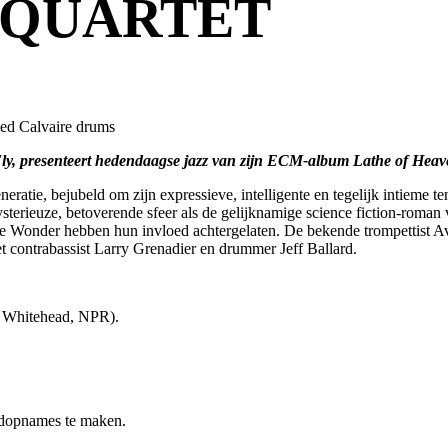
 QUARTET
bed Calvaire drums
Fly, presenteert hedendaagse jazz van zijn ECM-album Lathe of Heaven
eratie, bejubeld om zijn expressieve, intelligente en tegelijk intieme t
terieuze, betoverende sfeer als de gelijknamige science fiction-roman
e Wonder hebben hun invloed achtergelaten. De bekende trompettist Av
met contrabassist Larry Grenadier en drummer Jeff Ballard.
in Whitehead, NPR).
eeldopnames te maken.