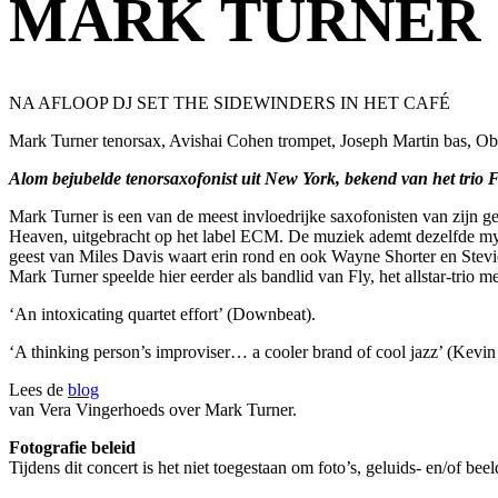
MARK TURNER
NA AFLOOP DJ SET THE SIDEWINDERS IN HET CAFÉ
Mark Turner tenorsax, Avishai Cohen trompet, Joseph Martin bas, O
Alom bejubelde tenorsaxofonist uit New York, bekend van het trio 
Mark Turner is een van de meest invloedrijke saxofonisten van zijn gen
Heaven, uitgebracht op het label ECM. De muziek ademt dezelfde mys
geest van Miles Davis waart erin rond en ook Wayne Shorter en Stevi
Mark Turner speelde hier eerder als bandlid van Fly, het allstar-trio 
‘An intoxicating quartet effort’ (Downbeat).
‘A thinking person’s improviser… a cooler brand of cool jazz’ (Kev
Lees de
blog
van Vera Vingerhoeds over Mark Turner.
Fotografie beleid
Tijdens dit concert is het niet toegestaan om foto’s, geluids- en/of b