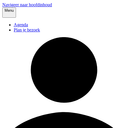
Navigeer naar hoofdinhoud
Menu
Agenda
Plan je bezoek