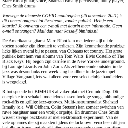
Marc Ribot guitar, voice, Shahzad Ismaily percussion, utility player,
Ches Smith drums.
Vanwege de nieuwste COVID maatregelen (26 november, 2021) is
dit concert omgezet tot livestream, zonder publiek. Heb je een
kaartje? Je ontvangt een e-mail met daarin meer informatie. Geen
e-mail ontvangen? Mail dan naar kassa@bimhuis.nl.
De Amerikaanse gitarist Marc Ribot kan met iedere stijl uit de
voeten zonder zijn identiteit te verliezen. Zijn kenmerkende gruizige
licks lijken overal bij te passen, van Cubaans tot country. Het grote
publiek kent hem van albums van Tom Waits, Elvis Costello of The
Black Keys. Hij begon zijn carrière in de New Yorkse underground,
bij Lounge Lizards en John Zorn. Als zelfbenoemde outsider in de
jazz was desondanks een week lang headliner in de jazztempel
Village Vanguard, iets wat alleen voor een select clubje bandleiders
is weggelegd.
Ribot speelde het BIMHUIS al vaker plat met Ceramic Dog. Dit
energieke trio schakelt moeiteloos tussen hoekige songs, uitbundige
rock-riffs en grillige jazz-grooves. Multi-instrumentalist Shahzad
Ismaily (o.a. Will Oldham, Colin Stetson) kan zomaar switchen van
ruwe basgitaar naar een vrolijk orgeltje. En drummer Ches Smith
wisselt stevige backbeats af met elektronisch experiment. Van de
vele opnames die zij maakten tijdens de lockdown verscheen dit jaar
het album
Hope
, met als afsluiter een verrassende cover van
Wear