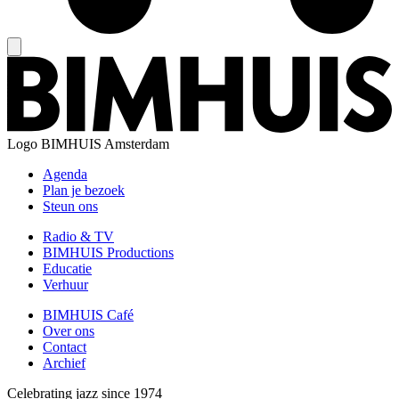
Logo
BIMHUIS Amsterdam
Agenda
Plan je bezoek
Steun ons
Radio & TV
BIMHUIS Productions
Educatie
Verhuur
BIMHUIS Café
Over ons
Contact
Archief
Celebrating jazz since 1974