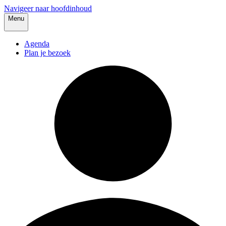
Navigeer naar hoofdinhoud
Menu
Agenda
Plan je bezoek