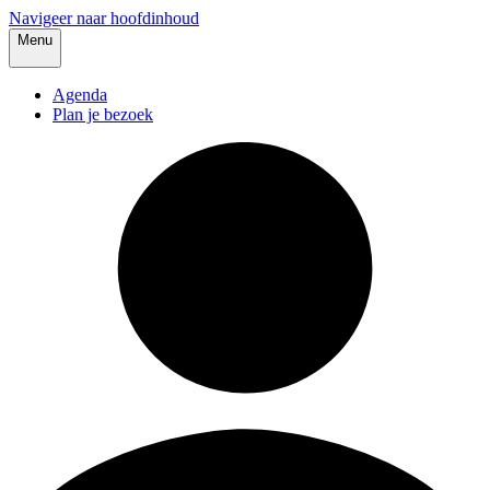
Navigeer naar hoofdinhoud
Menu
Agenda
Plan je bezoek