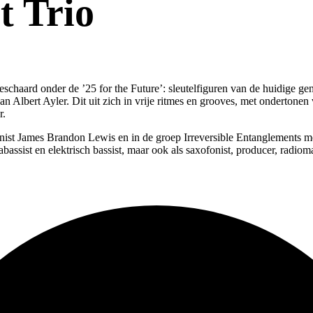
t Trio
ard onder de ’25 for the Future’: sleutelfiguren van de huidige gene
ie van Albert Ayler. Dit uit zich in vrije ritmes en grooves, met ondertone
r.
fonist James Brandon Lewis en in de groep Irreversible Entanglements 
bassist en elektrisch bassist, maar ook als saxofonist, producer, radio