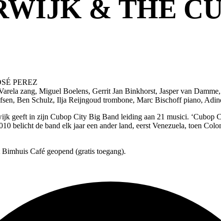
WIJK & THE CU
OSÉ PEREZ
Varela zang, Miguel Boelens, Gerrit Jan Binkhorst, Jasper van Damme,
lfsen, Ben Schulz, Ilja Reijngoud trombone, Marc Bischoff piano, Adi
 geeft in zijn Cubop City Big Band leiding aan 21 musici. ‘Cubop City
010 belicht de band elk jaar een ander land, eerst Venezuela, toen Colom
t Bimhuis Café geopend (gratis toegang).