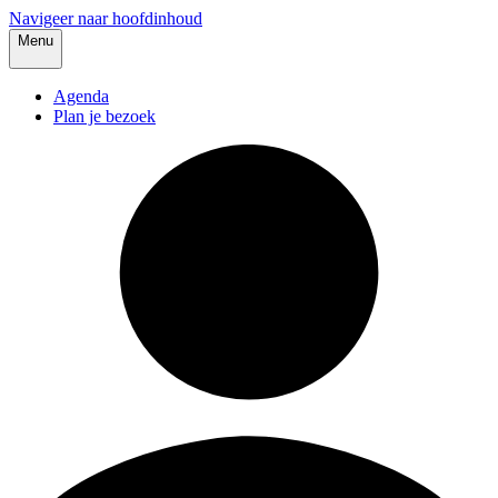
Navigeer naar hoofdinhoud
Menu
Agenda
Plan je bezoek