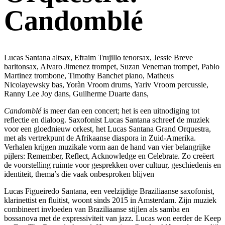
Candomblé
Lucas Santana altsax, Efraim Trujillo tenorsax, Jessie Breve
baritonsax, Alvaro Jimenez trompet, Suzan Veneman trompet, Pablo
Martinez trombone, Timothy Banchet piano, Matheus
Nicolayewsky bas, Yoràn Vroom drums, Yariv Vroom percussie,
Ranny Lee Joy dans, Guilherme Duarte dans,
Candomblé
is meer dan een concert; het is een uitnodiging tot
reflectie en dialoog. Saxofonist Lucas Santana schreef de muziek
voor een gloednieuw orkest, het Lucas Santana Grand Orquestra,
met als vertrekpunt de Afrikaanse diaspora in Zuid-Amerika.
Verhalen krijgen muzikale vorm aan de hand van vier belangrijke
pijlers: Remember, Reflect, Acknowledge en Celebrate. Zo creëert
de voorstelling ruimte voor gesprekken over cultuur, geschiedenis en
identiteit, thema’s die vaak onbesproken blijven
Lucas Figueiredo Santana, een veelzijdige Braziliaanse saxofonist,
klarinettist en fluitist, woont sinds 2015 in Amsterdam. Zijn muziek
combineert invloeden van Braziliaanse stijlen als samba en
bossanova met de expressiviteit van jazz. Lucas won eerder de Keep