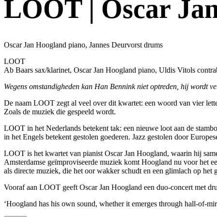
LOOT | Oscar Jan
Oscar Jan Hoogland piano, Jannes Deurvorst drums
LOOT
Ab Baars sax/klarinet, Oscar Jan Hoogland piano, Uldis Vitols cont
Wegens omstandigheden kan Han Bennink niet optreden, hij wordt v
De naam LOOT zegt al veel over dit kwartet: een woord van vier letter
Zoals de muziek die gespeeld wordt.
LOOT in het Nederlands betekent tak: een nieuwe loot aan de stam
in het Engels betekent gestolen goederen. Jazz gestolen door Europes
LOOT is het kwartet van pianist Oscar Jan Hoogland, waarin hij same
Amsterdamse geïmproviseerde muziek komt Hoogland nu voor het eers
als directe muziek, die het oor wakker schudt en een glimlach op het g
Vooraf aan LOOT geeft Oscar Jan Hoogland een duo-concert met dr
‘Hoogland has his own sound, whether it emerges through hall-of-mirro