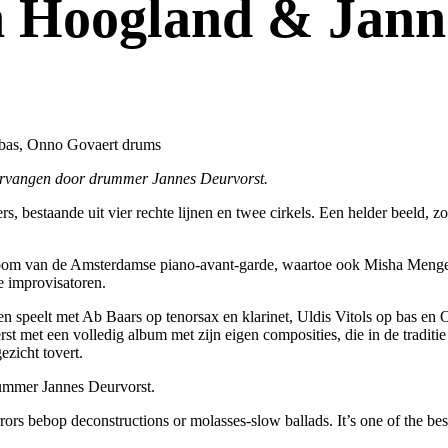
 Hoogland & Jann
rabas, Onno Govaert drums
ervangen door drummer Jannes Deurvorst.
s, bestaande uit vier rechte lijnen en twee cirkels. Een helder beeld, 
boom van de Amsterdamse piano-avant-garde, waartoe ook Misha Meng
e improvisatoren.
n speelt met Ab Baars op tenorsax en klarinet, Uldis Vitols op bas en
t met een volledig album met zijn eigen composities, die in de trad
ezicht tovert.
ummer Jannes Deurvorst.
rs bebop deconstructions or molasses-slow ballads. It’s one of the best