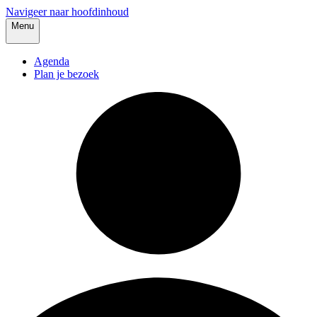
Navigeer naar hoofdinhoud
Menu
Agenda
Plan je bezoek