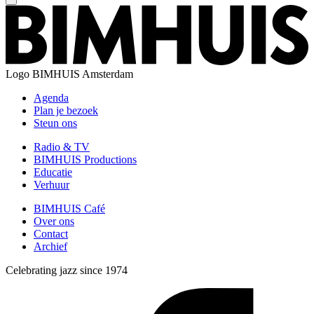
Logo
BIMHUIS Amsterdam
Agenda
Plan je bezoek
Steun ons
Radio & TV
BIMHUIS Productions
Educatie
Verhuur
BIMHUIS Café
Over ons
Contact
Archief
Celebrating jazz since 1974