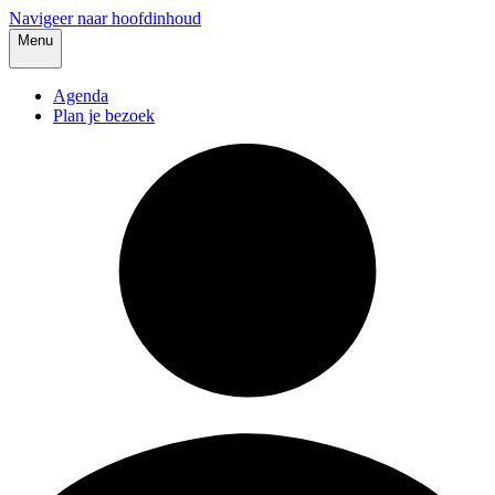
Navigeer naar hoofdinhoud
Menu
Agenda
Plan je bezoek