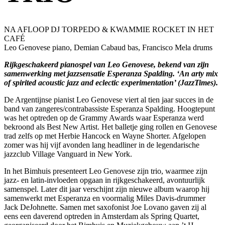
NA AFLOOP DJ TORPEDO & KWAMMIE ROCKET IN HET
CAFÉ
Leo Genovese piano, Demian Cabaud bas, Francisco Mela drums
Rijkgeschakeerd pianospel van Leo Genovese, bekend van zijn
samenwerking met jazzsensatie Esperanza Spalding. ‘An arty mix
of spirited acoustic jazz and eclectic experimentation’ (JazzTimes).
De Argentijnse pianist Leo Genovese viert al tien jaar succes in de
band van zangeres/contrabassiste Esperanza Spalding. Hoogtepunt
was het optreden op de Grammy Awards waar Esperanza werd
bekroond als Best New Artist. Het balletje ging rollen en Genovese
trad zelfs op met Herbie Hancock en Wayne Shorter. Afgelopen
zomer was hij vijf avonden lang headliner in de legendarische
jazzclub Village Vanguard in New York.
In het Bimhuis presenteert Leo Genovese zijn trio, waarmee zijn
jazz- en latin-invloeden opgaan in rijkgeschakeerd, avontuurlijk
samenspel. Later dit jaar verschijnt zijn nieuwe album waarop hij
samenwerkt met Esperanza en voormalig Miles Davis-drummer
Jack DeJohnette. Samen met saxofonist Joe Lovano gaven zij al
eens een daverend optreden in Amsterdam als Spring Quartet,