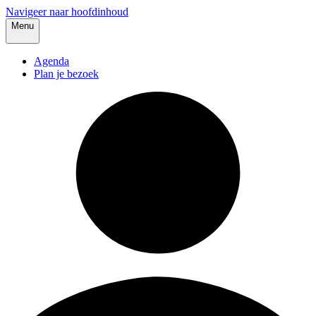
Navigeer naar hoofdinhoud
Menu
Agenda
Plan je bezoek