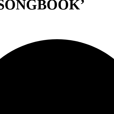
‘SONGBOOK’