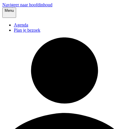
Navigeer naar hoofdinhoud
Menu
Agenda
Plan je bezoek