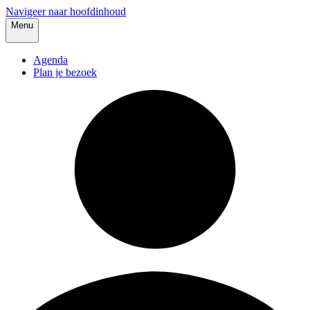
Navigeer naar hoofdinhoud
Menu
Agenda
Plan je bezoek