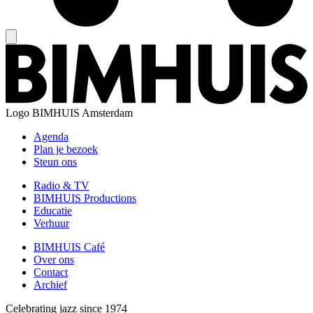
Logo
BIMHUIS Amsterdam
Agenda
Plan je bezoek
Steun ons
Radio & TV
BIMHUIS Productions
Educatie
Verhuur
BIMHUIS Café
Over ons
Contact
Archief
Celebrating jazz since 1974