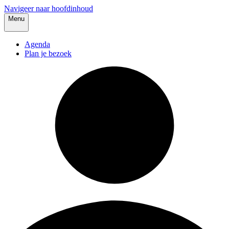
Navigeer naar hoofdinhoud
Menu
Agenda
Plan je bezoek