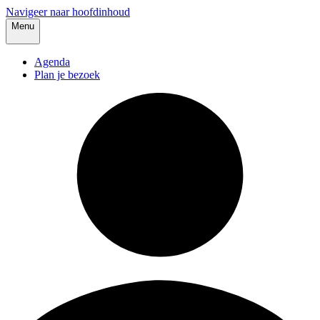
Navigeer naar hoofdinhoud
Menu
Agenda
Plan je bezoek