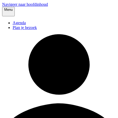
Navigeer naar hoofdinhoud
Menu
Agenda
Plan je bezoek