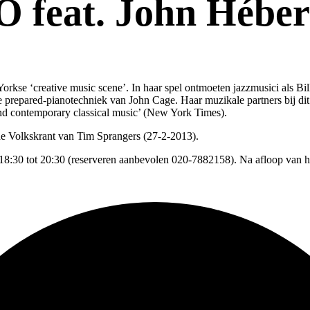
feat. John Héber
Yorkse ‘creative music scene’. In haar spel ontmoeten jazzmusici als Bi
 prepared-pianotechniek van John Cage. Haar muzikale partners bij di
 and contemporary classical music’ (New York Times).
 de Volkskrant van Tim Sprangers (27-2-2013).
8:30 tot 20:30 (reserveren aanbevolen 020-7882158). Na afloop van he