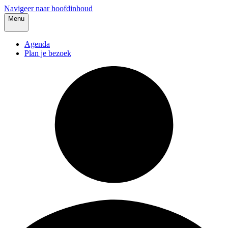
Navigeer naar hoofdinhoud
Menu
Agenda
Plan je bezoek