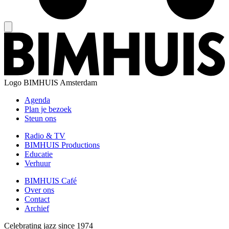
Logo
BIMHUIS Amsterdam
Agenda
Plan je bezoek
Steun ons
Radio & TV
BIMHUIS Productions
Educatie
Verhuur
BIMHUIS Café
Over ons
Contact
Archief
Celebrating jazz since 1974