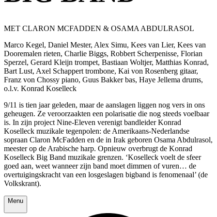
MET CLARON MCFADDEN & OSAMA ABDULRASOL
Marco Kegel, Daniel Mester, Alex Simu, Kees van Lier, Kees van
Dooremalen rieten, Charlie Biggs, Robbert Scherpenisse, Florian
Sperzel, Gerard Kleijn trompet, Bastiaan Woltjer, Matthias Konrad,
Bart Lust, Axel Schappert trombone, Kai von Rosenberg gitaar,
Franz von Chossy piano, Guus Bakker bas, Haye Jellema drums,
o.l.v. Konrad Koselleck
9/11 is tien jaar geleden, maar de aanslagen liggen nog vers in ons
geheugen. Ze veroorzaakten een polarisatie die nog steeds voelbaar
is. In zijn project Nine-Eleven verenigt bandleider Konrad
Koselleck muzikale tegenpolen: de Amerikaans-Nederlandse
sopraan Claron McFadden en de in Irak geboren Osama Abdulrasol,
meester op de Arabische harp. Opnieuw overbrugt de Konrad
Koselleck Big Band muzikale grenzen. ‘Koselleck voelt de sfeer
goed aan, weet wanneer zijn band moet dimmen of vuren… de
overtuigingskracht van een losgeslagen bigband is fenomenaal’ (de
Volkskrant).
Menu