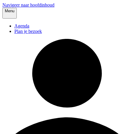
Navigeer naar hoofdinhoud
Menu
Agenda
Plan je bezoek