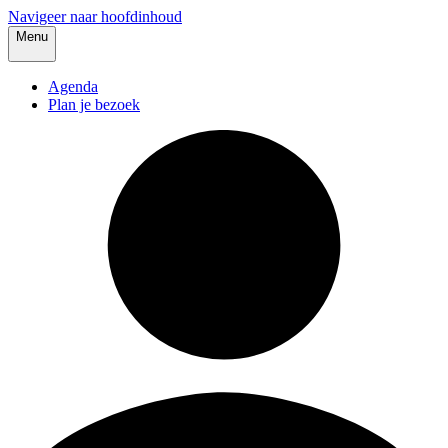
Navigeer naar hoofdinhoud
Menu
Agenda
Plan je bezoek