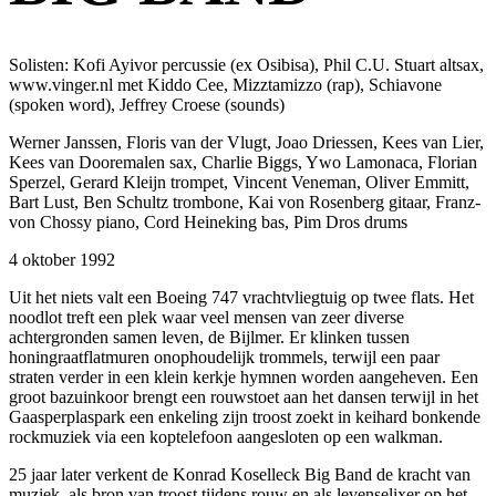
Solisten: Kofi Ayivor percussie (ex Osibisa), Phil C.U. Stuart altsax,
www.vinger.nl met Kiddo Cee, Mizztamizzo (rap), Schiavone
(spoken word), Jeffrey Croese (sounds)
Werner Janssen, Floris van der Vlugt, Joao Driessen, Kees van Lier,
Kees van Dooremalen sax, Charlie Biggs, Ywo Lamonaca, Florian
Sperzel, Gerard Kleijn trompet, Vincent Veneman, Oliver Emmitt,
Bart Lust, Ben Schultz trombone, Kai von Rosenberg gitaar, Franz-
von Chossy piano, Cord Heineking bas, Pim Dros drums
4 oktober 1992
Uit het niets valt een Boeing 747 vrachtvliegtuig op twee flats. Het
noodlot treft een plek waar veel mensen van zeer diverse
achtergronden samen leven, de Bijlmer. Er klinken tussen
honingraatflatmuren onophoudelijk trommels, terwijl een paar
straten verder in een klein kerkje hymnen worden aangeheven. Een
groot bazuinkoor brengt een rouwstoet aan het dansen terwijl in het
Gaasperplaspark een enkeling zijn troost zoekt in keihard bonkende
rockmuziek via een koptelefoon aangesloten op een walkman.
25 jaar later verkent de Konrad Koselleck Big Band de kracht van
muziek, als bron van troost tijdens rouw en als levenselixer op het