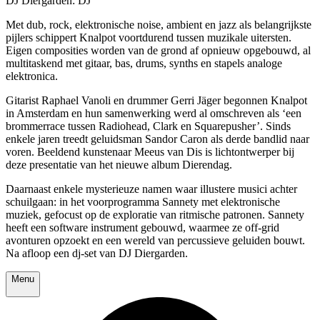
DJ Diergarden: DJ
Met dub, rock, elektronische noise, ambient en jazz als belangrijkste
pijlers schippert Knalpot voortdurend tussen muzikale uitersten.
Eigen composities worden van de grond af opnieuw opgebouwd, al
multitaskend met gitaar, bas, drums, synths en stapels analoge
elektronica.
Gitarist Raphael Vanoli en drummer Gerri Jäger begonnen Knalpot
in Amsterdam en hun samenwerking werd al omschreven als ‘een
brommerrace tussen Radiohead, Clark en Squarepusher’. Sinds
enkele jaren treedt geluidsman Sandor Caron als derde bandlid naar
voren. Beeldend kunstenaar Meeus van Dis is lichtontwerper bij
deze presentatie van het nieuwe album Dierendag.
Daarnaast enkele mysterieuze namen waar illustere musici achter
schuilgaan: in het voorprogramma Sannety met elektronische
muziek, gefocust op de exploratie van ritmische patronen. Sannety
heeft een software instrument gebouwd, waarmee ze off-grid
avonturen opzoekt en een wereld van percussieve geluiden bouwt.
Na afloop een dj-set van DJ Diergarden.
Menu