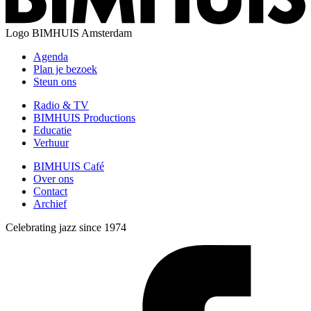
Logo
BIMHUIS Amsterdam
Agenda
Plan je bezoek
Steun ons
Radio & TV
BIMHUIS Productions
Educatie
Verhuur
BIMHUIS Café
Over ons
Contact
Archief
Celebrating jazz since 1974