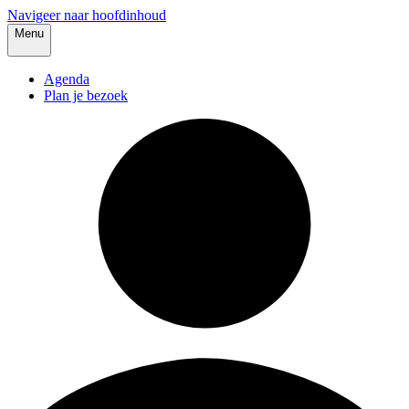
Navigeer naar hoofdinhoud
Menu
Agenda
Plan je bezoek