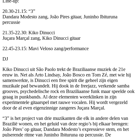
Line-up:
20.30-21.15: “3”
Dandara Modesto zang, João Pires gitaar, Juninho Ibituruna
percussie
21.35-22.30: Kiko Dinucci
Juçara Marçal zang, Kiko Dinucci gitaar
22.45-23.15: Mavi Veloso zang/performance
DJ
Kiko Dinucci uit São Paolo trekt de Braziliaanse muziek de 21e
eeuw in. Net als Arto Lindsay, João Bosco en Tom Zé, met wie hij
samenwerkte, is Dinucci een free spirit die geheel zijn eigen
muzikale pad bewandelt. Hij dook in de freejazz, verkende samba
grooves, psychedelische rock en Braziliaanse funk maar speelde ook
graag in punkbands. Al deze elementen weerklinken in zijn
experimentele gitaarspel met rauwe vocalen. Hij wordt vergezeld
door de al even eigenzinnige zangeres Juçara Marçal.
“3” is het project van drie muzikanten die elk in andere delen van
Brazilië wonen, en het geluid van deze regio’s bij elkaar brengen:
João Pires’ op gitaar, Dandara Modesto’s expressieve stem, en het
pulserende ritme van Juninho Ibituruna op percussie. De