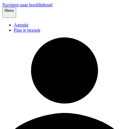
Navigeer naar hoofdinhoud
Menu
Agenda
Plan je bezoek