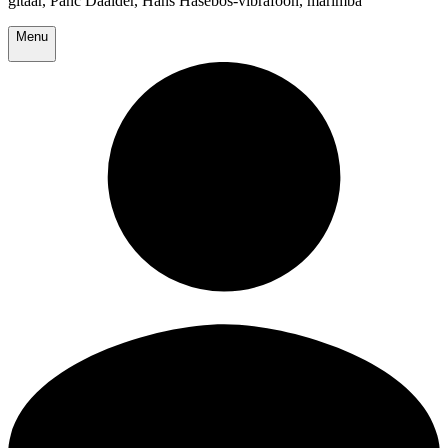
gitaar, Panc Daalder, Hans Hasebos-vibrafoon, marimba
Menu