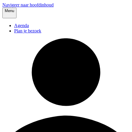
Navigeer naar hoofdinhoud
Menu
Agenda
Plan je bezoek