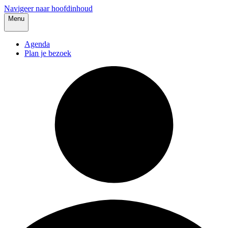
Navigeer naar hoofdinhoud
Menu
Agenda
Plan je bezoek