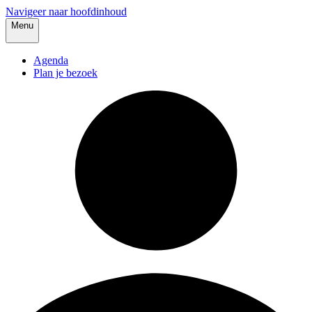
Navigeer naar hoofdinhoud
Menu
Agenda
Plan je bezoek