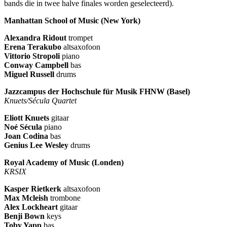
bands die in twee halve finales worden geselecteerd).
Manhattan School of Music (New York)
Alexandra Ridout
trompet
Erena Terakubo
altsaxofoon
Vittorio Stropoli
piano
Conway Campbell
bas
Miguel Russell
drums
Jazzcampus der Hochschule für Musik FHNW (Basel)
Knuets/Sécula Quartet
Eliott Knuets
gitaar
Noé Sécula
piano
Joan Codina
bas
Genius Lee Wesley
drums
Royal Academy of Music (Londen)
KRSIX
Kasper Rietkerk
altsaxofoon
Max Mcleish
trombone
Alex Lockheart
gitaar
Benji Bown
keys
Toby Yapp
bas