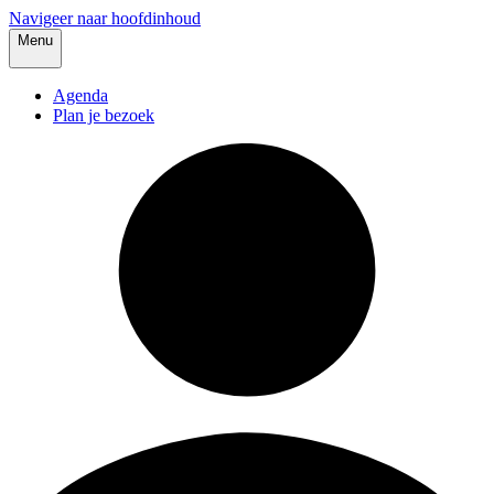
Navigeer naar hoofdinhoud
Menu
Agenda
Plan je bezoek