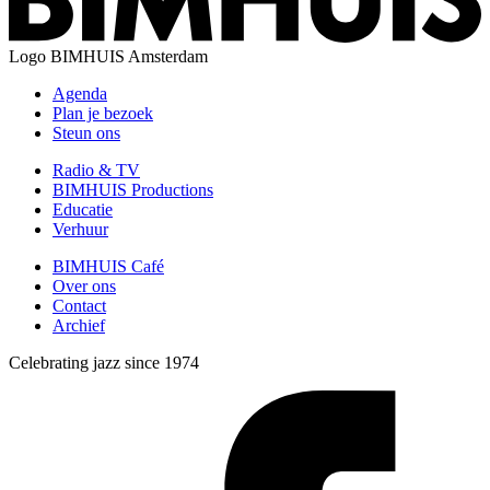
Logo
BIMHUIS Amsterdam
Agenda
Plan je bezoek
Steun ons
Radio & TV
BIMHUIS Productions
Educatie
Verhuur
BIMHUIS Café
Over ons
Contact
Archief
Celebrating jazz since 1974