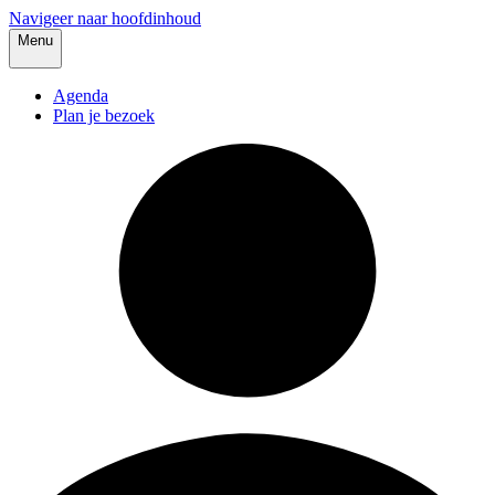
Navigeer naar hoofdinhoud
Menu
Agenda
Plan je bezoek