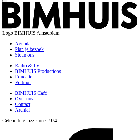
Logo
BIMHUIS Amsterdam
Agenda
Plan je bezoek
Steun ons
Radio & TV
BIMHUIS Productions
Educatie
Verhuur
BIMHUIS Café
Over ons
Contact
Archief
Celebrating jazz since 1974