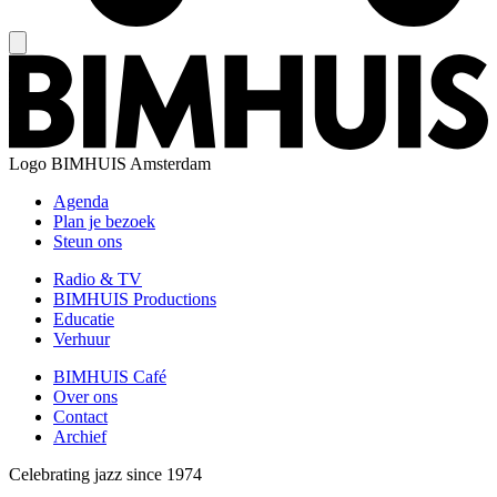
Logo
BIMHUIS Amsterdam
Agenda
Plan je bezoek
Steun ons
Radio & TV
BIMHUIS Productions
Educatie
Verhuur
BIMHUIS Café
Over ons
Contact
Archief
Celebrating jazz since 1974