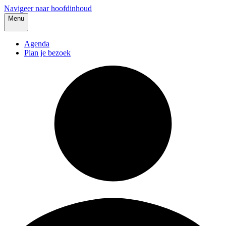
Navigeer naar hoofdinhoud
Menu
Agenda
Plan je bezoek