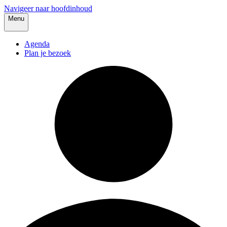
Navigeer naar hoofdinhoud
Menu
Agenda
Plan je bezoek