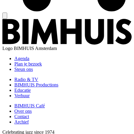
Logo
BIMHUIS Amsterdam
Agenda
Plan je bezoek
Steun ons
Radio & TV
BIMHUIS Productions
Educatie
Verhuur
BIMHUIS Café
Over ons
Contact
Archief
Celebrating jazz since 1974