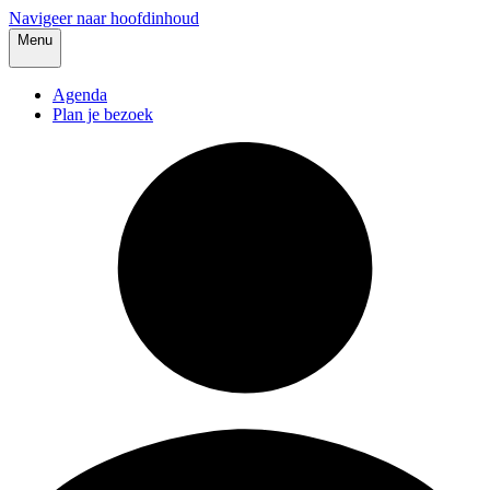
Navigeer naar hoofdinhoud
Menu
Agenda
Plan je bezoek