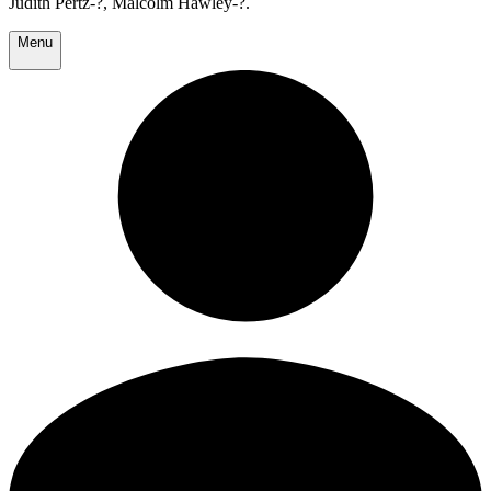
Judith Pertz-?, Malcolm Hawley-?.
Menu