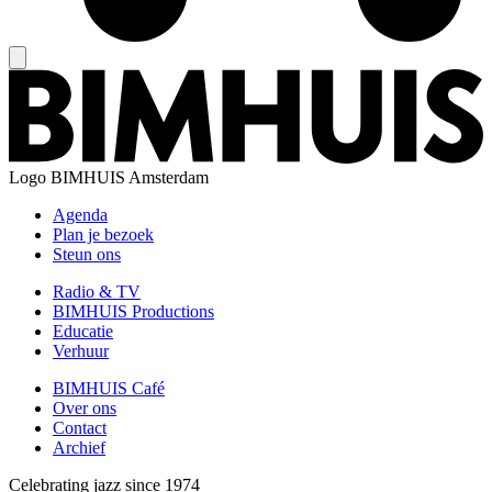
Logo
BIMHUIS Amsterdam
Agenda
Plan je bezoek
Steun ons
Radio & TV
BIMHUIS Productions
Educatie
Verhuur
BIMHUIS Café
Over ons
Contact
Archief
Celebrating jazz since 1974