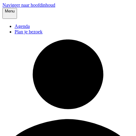
Navigeer naar hoofdinhoud
Menu
Agenda
Plan je bezoek