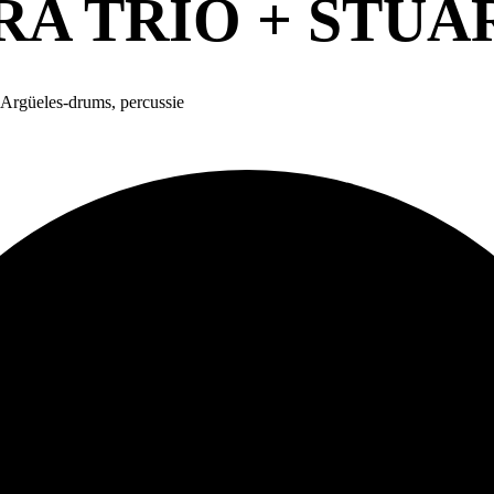
RA TRIO + STUA
e Argüeles-drums, percussie