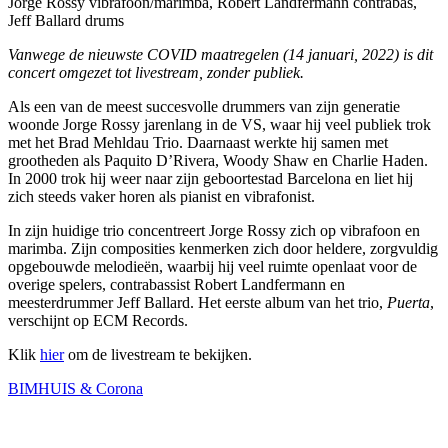
Jorge Rossy vibrafoon/marimba, Robert Landfermann contrabas,
Jeff Ballard drums
Vanwege de nieuwste COVID maatregelen (14 januari, 2022) is dit
concert omgezet tot livestream, zonder publiek.
Als een van de meest succesvolle drummers van zijn generatie
woonde Jorge Rossy jarenlang in de VS, waar hij veel publiek trok
met het Brad Mehldau Trio. Daarnaast werkte hij samen met
grootheden als Paquito D’Rivera, Woody Shaw en Charlie Haden.
In 2000 trok hij weer naar zijn geboortestad Barcelona en liet hij
zich steeds vaker horen als pianist en vibrafonist.
In zijn huidige trio concentreert Jorge Rossy zich op vibrafoon en
marimba. Zijn composities kenmerken zich door heldere, zorgvuldig
opgebouwde melodieën, waarbij hij veel ruimte openlaat voor de
overige spelers, contrabassist Robert Landfermann en
meesterdrummer Jeff Ballard. Het eerste album van het trio,
Puerta
,
verschijnt op ECM Records.
Klik
hier
om de livestream te bekijken.
BIMHUIS & Corona