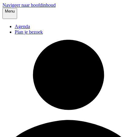
Navigeer naar hoofdinhoud
Menu
Agenda
Plan je bezoek