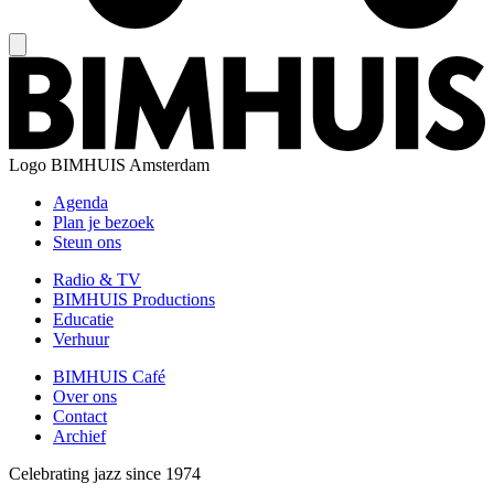
Logo
BIMHUIS Amsterdam
Agenda
Plan je bezoek
Steun ons
Radio & TV
BIMHUIS Productions
Educatie
Verhuur
BIMHUIS Café
Over ons
Contact
Archief
Celebrating jazz since 1974