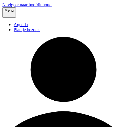
Navigeer naar hoofdinhoud
Menu
Agenda
Plan je bezoek