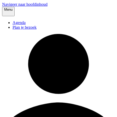
Navigeer naar hoofdinhoud
Menu
Agenda
Plan je bezoek