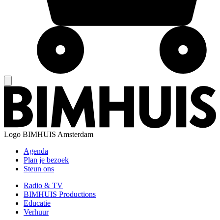
Logo
BIMHUIS Amsterdam
Agenda
Plan je bezoek
Steun ons
Radio & TV
BIMHUIS Productions
Educatie
Verhuur