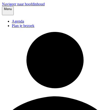
Navigeer naar hoofdinhoud
Menu
Agenda
Plan je bezoek