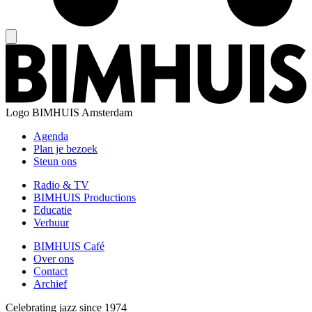
Logo
BIMHUIS Amsterdam
Agenda
Plan je bezoek
Steun ons
Radio & TV
BIMHUIS Productions
Educatie
Verhuur
BIMHUIS Café
Over ons
Contact
Archief
Celebrating jazz since 1974