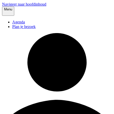
Navigeer naar hoofdinhoud
Menu
Agenda
Plan je bezoek