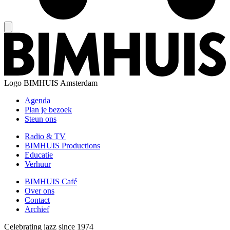
Logo
BIMHUIS Amsterdam
Agenda
Plan je bezoek
Steun ons
Radio & TV
BIMHUIS Productions
Educatie
Verhuur
BIMHUIS Café
Over ons
Contact
Archief
Celebrating jazz since 1974