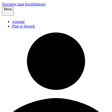
Navigeer naar hoofdinhoud
Menu
Agenda
Plan je bezoek