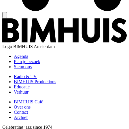
Logo
BIMHUIS Amsterdam
Agenda
Plan je bezoek
Steun ons
Radio & TV
BIMHUIS Productions
Educatie
Verhuur
BIMHUIS Café
Over ons
Contact
Archief
Celebrating jazz since 1974