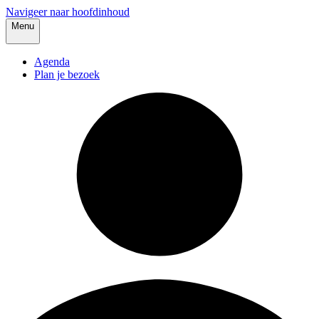
Navigeer naar hoofdinhoud
Menu
Agenda
Plan je bezoek