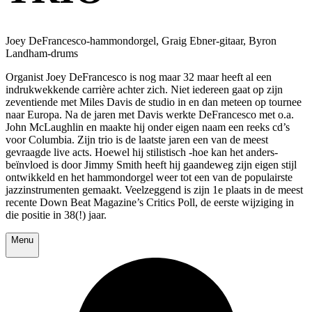
Joey DeFrancesco-hammondorgel, Graig Ebner-gitaar, Byron
Landham-drums
Organist Joey DeFrancesco is nog maar 32 maar heeft al een
indrukwekkende carrière achter zich. Niet iedereen gaat op zijn
zeventiende met Miles Davis de studio in en dan meteen op tournee
naar Europa. Na de jaren met Davis werkte DeFrancesco met o.a.
John McLaughlin en maakte hij onder eigen naam een reeks cd’s
voor Columbia. Zijn trio is de laatste jaren een van de meest
gevraagde live acts. Hoewel hij stilistisch -hoe kan het anders-
beïnvloed is door Jimmy Smith heeft hij gaandeweg zijn eigen stijl
ontwikkeld en het hammondorgel weer tot een van de populairste
jazzinstrumenten gemaakt. Veelzeggend is zijn 1e plaats in de meest
recente Down Beat Magazine’s Critics Poll, de eerste wijziging in
die positie in 38(!) jaar.
Menu