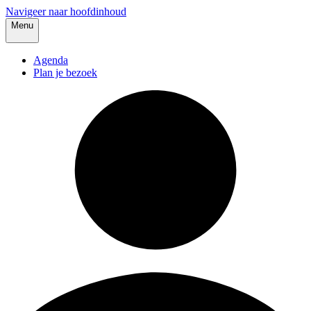
Navigeer naar hoofdinhoud
Menu
Agenda
Plan je bezoek