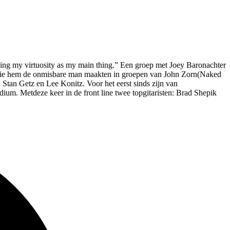
aying my virtuosity as my main thing.” Een groep met Joey Baronachter
ten die hem de onmisbare man maakten in groepen van John Zorn(Naked
Stan Getz en Lee Konitz. Voor het eerst sinds zijn van
m. Metdeze keer in de front line twee topgitaristen: Brad Shepik