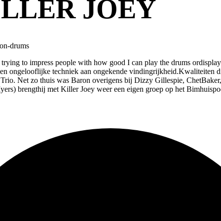
ILLER JOEY
ron-drums
ot trying to impress people with how good I can play the drums ordispl
rt een ongelooflijke techniek aan ongekende vindingrijkheid.Kwalitei
io. Net zo thuis was Baron overigens bij Dizzy Gillespie, ChetBaker, 
 brengthij met Killer Joey weer een eigen groep op het Bimhuispodiu