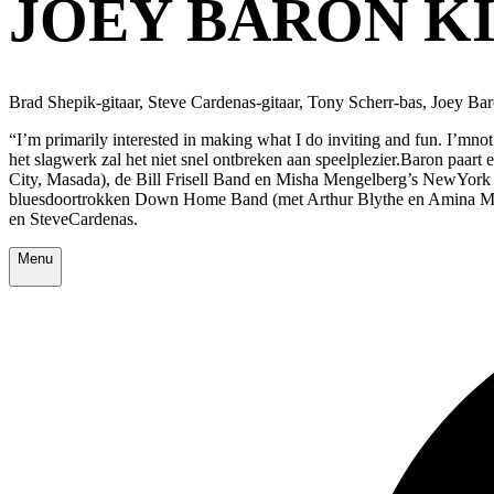
JOEY BARON K
Brad Shepik-gitaar, Steve Cardenas-gitaar, Tony Scherr-bas, Joey Ba
“I’m primarily interested in making what I do inviting and fun. I’mn
het slagwerk zal het niet snel ontbreken aan speelplezier.Baron paa
City, Masada), de Bill Frisell Band en Misha Mengelberg’s NewYork Tr
bluesdoortrokken Down Home Band (met Arthur Blythe en Amina Myers)
en SteveCardenas.
Menu