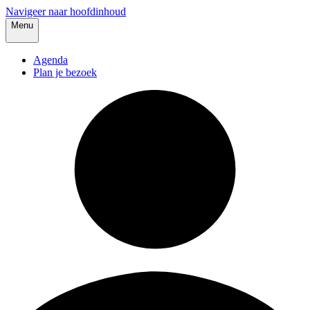
Navigeer naar hoofdinhoud
Menu
Agenda
Plan je bezoek