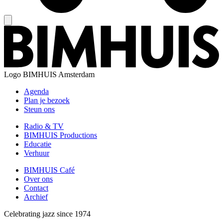
Logo
BIMHUIS Amsterdam
Agenda
Plan je bezoek
Steun ons
Radio & TV
BIMHUIS Productions
Educatie
Verhuur
BIMHUIS Café
Over ons
Contact
Archief
Celebrating jazz since 1974